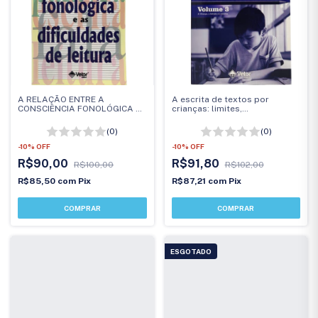
A RELAÇÃO ENTRE A
A escrita de textos por
CONSCIÊNCIA FONOLÓGICA E
crianças: limites,
AS DIFICULDADES DE LEITURA
possibilidades e implicações
educacionais
(0)
(0)
-
10
%
OFF
-
10
%
OFF
R$90,00
R$91,80
R$100,00
R$102,00
R$85,50
com
Pix
R$87,21
com
Pix
ESGOTADO