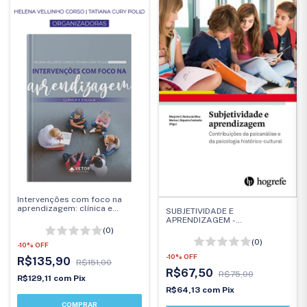
Intervenções com foco na
aprendizagem: clínica e
SUBJETIVIDADE E
escola
APRENDIZAGEM -
Contribuições da Psicanálise e
(0)
da Psicologia histórico-
(0)
-
10
%
OFF
cultural
-
10
%
OFF
R$135,90
R$151,00
R$67,50
R$75,00
R$129,11
com
Pix
R$64,13
com
Pix