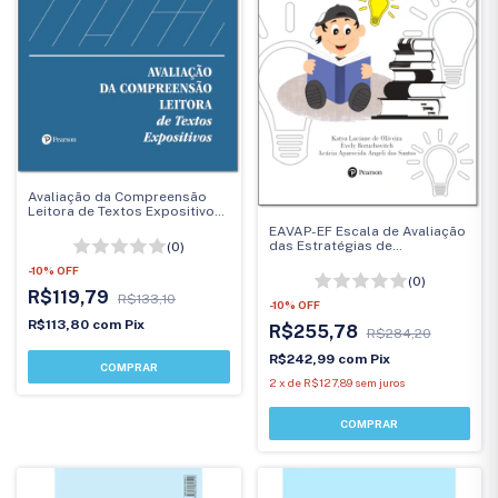
Avaliação da Compreensão
Leitora de Textos Expositivos
3ª edição - Manual
EAVAP-EF Escala de Avaliação
das Estratégias de
(0)
Aprendizagem para o Ensino
-
10
%
OFF
Fundamental
(0)
R$119,79
R$133,10
-
10
%
OFF
R$113,80
com
Pix
R$255,78
R$284,20
R$242,99
com
Pix
2
x
de
R$127,89
sem juros