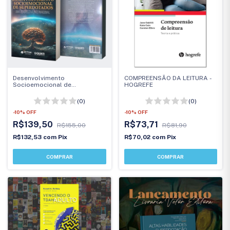
Desenvolvimento
COMPREENSÃO DA LEITURA -
Socioemocional de
HOGREFE
Superdotados
(0)
(0)
-
10
%
OFF
-
10
%
OFF
R$139,50
R$73,71
R$155,00
R$81,90
R$132,53
com
Pix
R$70,02
com
Pix