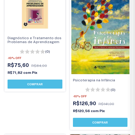
Diagnóstico e Tratamento dos
Problemas de Aprendizagem
(0)
-
10
%
OFF
R$75,60
R$84,00
R$71,82
com
Pix
Psicoterapia na Infância
(0)
-
10
%
OFF
R$126,90
R$141,00
R$120,56
com
Pix