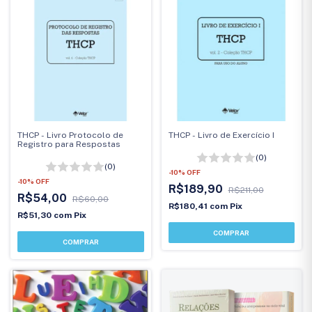
THCP - Livro Protocolo de
THCP - Livro de Exercício I
Registro para Respostas
(0)
(0)
-
10
%
OFF
-
10
%
OFF
R$189,90
R$211,00
R$54,00
R$60,00
R$180,41
com
Pix
R$51,30
com
Pix