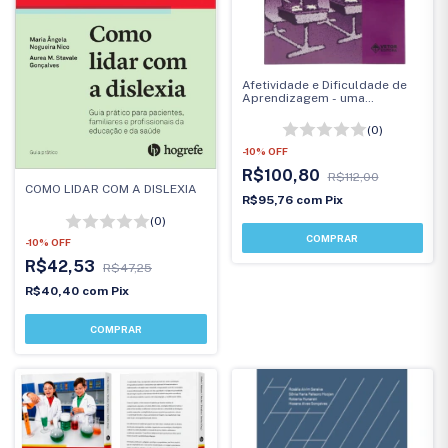
Afetividade e Dificuldade de
Aprendizagem - uma
abordagem psicopedagógica
(0)
-
10
%
OFF
R$100,80
R$112,00
COMO LIDAR COM A DISLEXIA
R$95,76
com
Pix
(0)
-
10
%
OFF
R$42,53
R$47,25
R$40,40
com
Pix