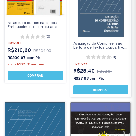
Altas habilidades na escola:
Enriquecimento curricular e
estratégias
(0)
-
10
%
OFF
Avaliação da Compreensão
Leitora de Textos Expositivos
R$210,60
R$234,00
3ª edição - Protocolo
(0)
R$200,07
com
Pix
-
10
%
OFF
2
x
de
R$105,30
sem juros
R$29,40
R$32,67
R$27,93
com
Pix