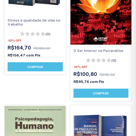
Stress e qualidade de vida no
trabalho
(0)
-
10
%
OFF
R$164,70
R$183,00
O Ser Interior na Psicanálise
R$156,47
com
Pix
(0)
-
10
%
OFF
R$100,80
R$112,00
R$95,76
com
Pix