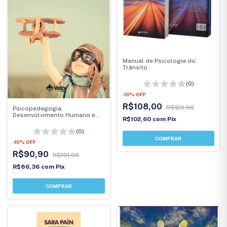
Manual de Psicologia do
Trânsito
(0)
-
10
%
OFF
R$108,00
R$120,00
Psicopedagogia,
Desenvolvimento Humano e
R$102,60
com
Pix
Cotidiano Escolar
(0)
-
10
%
OFF
R$90,90
R$101,00
R$86,36
com
Pix