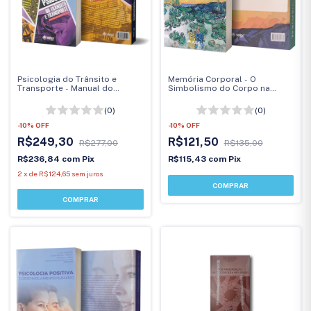
Psicologia do Trânsito e
Memória Corporal - O
Transporte - Manual do
Simbolismo do Corpo na
Especialista
Trajetória da Vida Memória
Corporal
(0)
(0)
-
10
%
OFF
-
10
%
OFF
R$249,30
R$121,50
R$277,00
R$135,00
R$236,84
com
Pix
R$115,43
com
Pix
2
x
de
R$124,65
sem juros