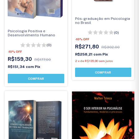
Pós-graduação em Psicologia
no Brasil
Psicologia Positiva e
(0)
Desenvolvimento Humano
-
10
%
OFF
(0)
R$271,80
R$302,00
-
10
%
OFF
R$258,21
com
Pix
R$159,30
R$177,00
2
x
de
R$135,90
sem juros
R$151,34
com
Pix