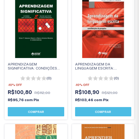
APRENDIZAGEM
APRENDIZAGEM DA
SIGNIFICATIVA: CONDIÇÕES
LINGUAGEM ESCRITA:
PARA OCORRÊNCIA E
CONTRIBUICOES DA PESQUISA
LACUNAS QUE LEVAM A
(0)
(0)
COMPROMETIMENTOS
-
10
%
OFF
-
10
%
OFF
R$100,80
R$108,90
R$112,00
R$121,00
R$95,76
com
Pix
R$103,46
com
Pix