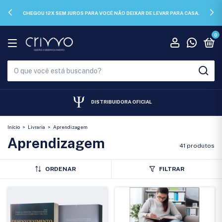
CHEGOU 12X SEM JUROS PARA VOCÊ NÃO DEIXAR DE LEVAR PARA CASA.
0
DISTRIBUIDORA OFICIAL
Início
>
Livraria
>
Aprendizagem
Aprendizagem
41 produtos
ORDENAR
FILTRAR