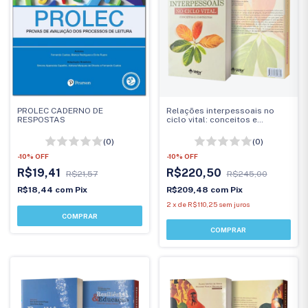
PROLEC CADERNO DE
Relações interpessoais no
RESPOSTAS
ciclo vital: conceitos e
contextos
(0)
(0)
-
10
%
OFF
-
10
%
OFF
R$19,41
R$220,50
R$21,57
R$245,00
R$18,44
com
Pix
R$209,48
com
Pix
2
x
de
R$110,25
sem juros