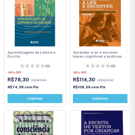
Aprendizagem da Leitura e
Aprender a ler e escrever:
Escrita
bases cognitivas e práticas
pedagógicas
(0)
(0)
-
10
%
OFF
-
10
%
OFF
R$78,30
R$114,30
R$87,00
R$127,00
R$74,39
com
Pix
R$108,59
com
Pix