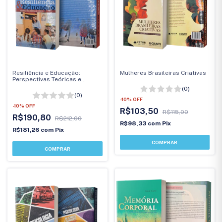
Resiliência e Educação:
Mulheres Brasileiras Criativas
Perspectivas Teóricas e
Práticas
(0)
(0)
-
10
%
OFF
-
10
%
OFF
R$103,50
R$115,00
R$190,80
R$212,00
R$98,33
com
Pix
R$181,26
com
Pix