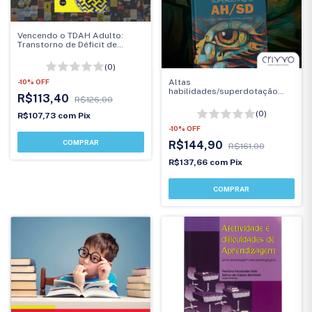
Vencendo o TDAH Adulto:
Transtorno de Déficit de
Atenção/Hiperatividade
(0)
-
10
%
OFF
Altas
habilidades/superdotação
R$113,40
R$126,00
(AH/SD)
(0)
R$107,73
com
Pix
-
10
%
OFF
R$144,90
R$161,00
R$137,66
com
Pix