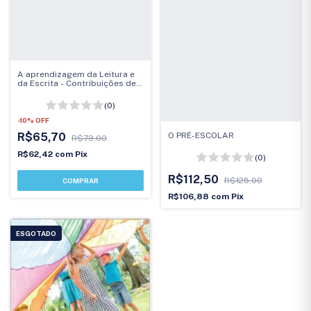
A aprendizagem da Leitura e
da Escrita - Contribuições de
pesquisas
(0)
-
10
%
OFF
O PRÉ-ESCOLAR
R$65,70
R$73,00
R$62,42
com
Pix
(0)
R$112,50
R$125,00
R$106,88
com
Pix
ESGOTADO