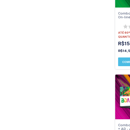
Combo
On-lin
ATÉ 60
QUANTI
R$15
R$14,
Combo
+ AD -