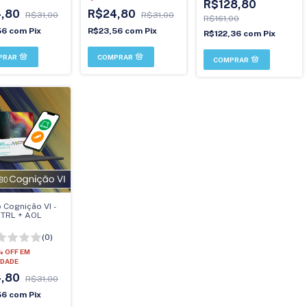
R$128,80
4,80
R$24,80
R$31,00
R$31,00
R$161,00
56
com
Pix
R$23,56
com
Pix
R$122,36
com
Pix
Cognição VI -
TRL + AOL
(0)
% OFF
EM
DADE
4,80
R$31,00
56
com
Pix