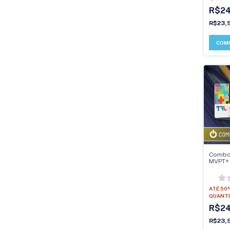
R$2
R$23,
Combo 
MVPT+ 
ATÉ 50
QUANTI
R$2
R$23,