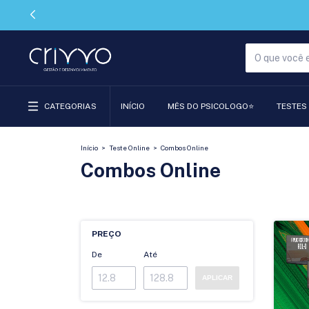
CATEGORIAS
INÍCIO
MÊS DO PSICOLOGO⭐
TESTES
Início
>
Teste Online
>
Combos Online
Combos Online
PREÇO
De
Até
APLICAR