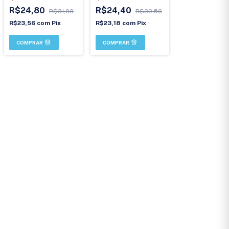
R$24,80
R$24,40
R$31,00
R$30,50
R$23,56
com
Pix
R$23,18
com
Pix