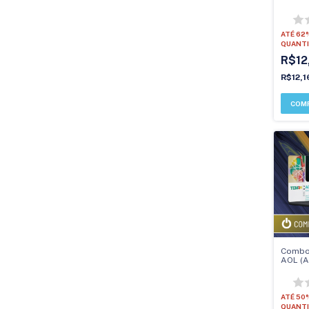
Online
ATÉ 62
QUANTI
R$12
R$12,
Combo 
AOL (A
TRI
ATÉ 50
QUANTI