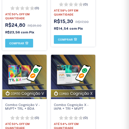
(0)
(0)
ATÉ 58% OFF
EM
ATÉ 50% OFF
EM
QUANTIDADE
QUANTIDADE
R$15,30
R$17,00
R$24,80
R$31,00
R$14,54
com
Pix
R$23,56
com
Pix
Combo Cognição V -
Combo Cognição X -
MVPT+ TRL + BDA
IAPA + TRI + MVPT
(0)
(0)
ATÉ 50% OFF
EM
ATÉ 54% OFF
EM
QUANTIDADE
QUANTIDADE