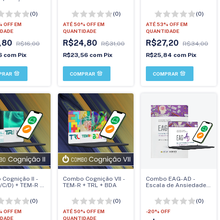
(0)
(0)
(0)
% OFF
EM
ATÉ 50% OFF
EM
ATÉ 53% OFF
EM
DADE
QUANTIDADE
QUANTIDADE
,80
R$24,80
R$27,20
R$16,00
R$31,00
R$34,00
16
com
Pix
R$23,56
com
Pix
R$25,84
com
Pix
Cognição II -
Combo Cognição VII -
Combo EAG-AD -
/C/D) + TEM-R +
TEM-R + TRL + BDA
Escala de Ansiedade
Generalizada - Versão
Adolescentes
(0)
(0)
(0)
% OFF
EM
ATÉ 50% OFF
EM
-
20
%
OFF
DADE
QUANTIDADE