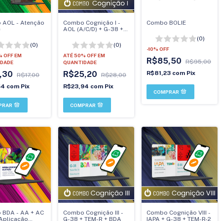
 AOL - Atenção
Combo Cognição I -
Combo BOLIE
e
AOL (A/C/D) + G-38 +
TEM - R
(0)
(0)
(0)
-
10
%
OFF
% OFF
EM
ATÉ 50% OFF
EM
R$85,50
R$95,00
DADE
QUANTIDADE
,30
R$25,20
R$81,23
com
Pix
R$17,00
R$28,00
54
com
Pix
R$23,94
com
Pix
 BDA - AA + AC
Combo Cognição III -
Combo Cognição VIII -
 Aplicação
G-38 + TEM-R + BDA
IAPA + G-38 + TEM-R-2