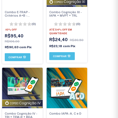
Combo E-TRAP -
Combo Cognição XI -
Critérios A+B -
IAPA + MVPT + TRL
Aplicação
Informatizada
(0)
(0)
-
10
%
OFF
ATÉ 54% OFF
EM
QUANTIDADE
R$95,40
R$24,40
R$30,50
R$106,00
R$23,18
com
Pix
R$90,63
com
Pix
Combo Cognição IV -
Combo IAPA-A, C e D
TRI + TEM-R + BDA