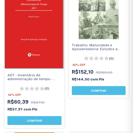
Trabalho, Maturidade e
Aposentadoria: Estudos e
Intervenções
(0)
-
10
%
OFF
R$152,10
R$169,00
ADT - Inventário de
administração de tempo -
R$144,50
com
Pix
Manual
(0)
-
10
%
OFF
R$60,39
R$67,10
R$57,37
com
Pix