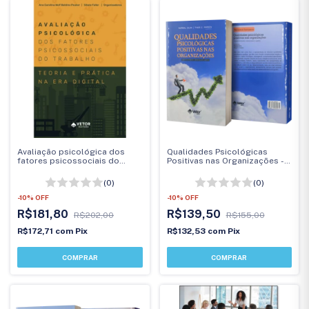
Avaliação psicológica dos
Qualidades Psicológicas
fatores psicossociais do
Positivas nas Organizações -
trabalho
Desenvolvimento, Mensuração
e Gestão
(0)
(0)
-
10
%
OFF
-
10
%
OFF
R$181,80
R$139,50
R$202,00
R$155,00
R$172,71
com
Pix
R$132,53
com
Pix