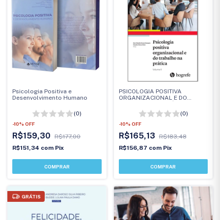
Psicologia Positiva e
PSICOLOGIA POSITIVA
Desenvolvimento Humano
ORGANIZACIONAL E DO
TRABALHO NA PRÁTICA
(Volume II)
(0)
(0)
-
10
%
OFF
-
10
%
OFF
R$159,30
R$165,13
R$177,00
R$183,48
R$151,34
com
Pix
R$156,87
com
Pix
GRÁTIS