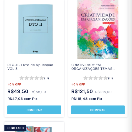
DTO-II - Livro de Aplicação
CRIATIVIDADE EM
VOL 3
ORGANIZAÇOES TEMAS
ATUAIS
(0)
(0)
-
10
%
OFF
-
10
%
OFF
R$49,50
R$121,50
R$55,00
R$135,00
R$47,03
com
Pix
R$115,43
com
Pix
ESGOTADO