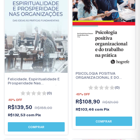
PSICOLOGIA POSITIVA
ORGANIZACIONAL E DO
Felicidade, Espiritualidade E
TRABALHO NA PRÁTICA
Prosperidade Nas
Organizações: Das Ideias Às
(0)
Práticas Fundamentais
(0)
-
10
%
OFF
-
10
%
OFF
R$108,90
R$121,00
R$139,50
R$155,00
R$103,46
com
Pix
R$132,53
com
Pix