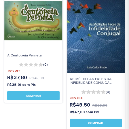
A Centopeia Perneta
(0)
-
10
%
OFF
R$37,80
R$42,00
AS MÚLTIPLAS FACES DA
INFIDELIDADE CONJUGAL
R$35,91
com
Pix
(0)
-
10
%
OFF
R$49,50
R$55,00
R$47,03
com
Pix