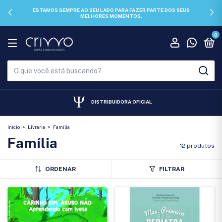
ESTAMOS SEMPRE AO SEU LADO PARA FAZER PARTE DOS SEUS
MELHORES MOMENTOS.
0
DISTRIBUIDORA OFICIAL
Início
>
Livraria
>
Família
Família
12 produtos
ORDENAR
FILTRAR