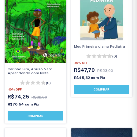
Meu Primeiro dia no Pediatra
(0)
-
10
%
OFF
Carinho Sim, Abuso Não:
R$47,70
R$53,00
Aprendendo com Ivete
R$45,32
com
Pix
(0)
-
10
%
OFF
R$74,25
R$82,50
R$70,54
com
Pix