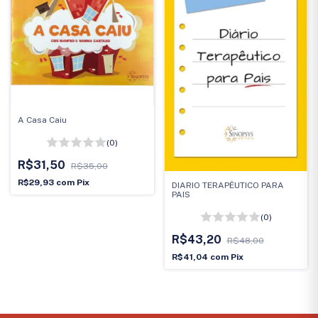
A Casa Caiu
(0)
R$31,50
R$35,00
R$29,93
com
Pix
DIARIO TERAPÊUTICO PARA
PAIS
(0)
R$43,20
R$48,00
R$41,04
com
Pix