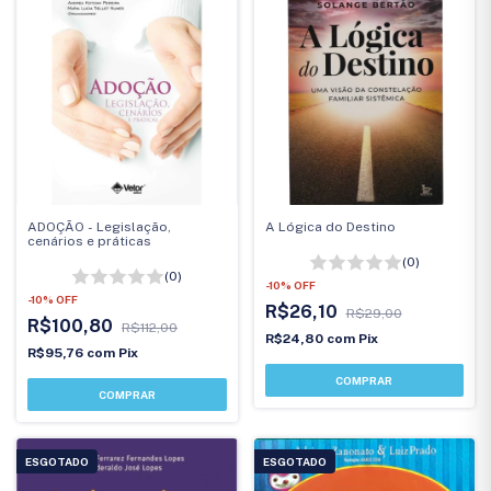
ADOÇÃO - Legislação,
A Lógica do Destino
cenários e práticas
(0)
(0)
-
10
%
OFF
-
10
%
OFF
R$26,10
R$29,00
R$100,80
R$112,00
R$24,80
com
Pix
R$95,76
com
Pix
ESGOTADO
ESGOTADO