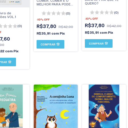
COMER, COMER É O
QUERO?
MELHOR PARA PODER
CORRER: ENTENDENDO
OS PADRÕES DE
(0)
ivro de
(0)
DIFICULDADE
ções VOL.1
-
10
%
OFF
ALIMENTAR
-
10
%
OFF
R$37,80
R$37,80
R$42,00
(0)
R$42,00
F
R$35,91
com
Pix
R$35,91
com
Pix
7,60
,00
,22
com
Pix