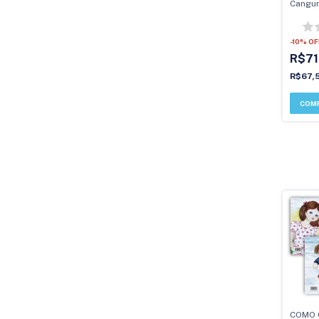
Cangur
Autis
-
10
%
OF
R$71
R$67,
COMO 