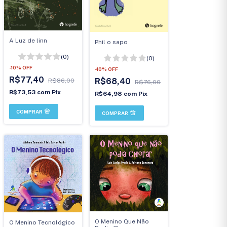
A Luz de linn
Phil o sapo
(0)
(0)
-
10
%
OFF
-
10
%
OFF
R$77,40
R$68,40
R$86,00
R$76,00
R$73,53
com
Pix
R$64,98
com
Pix
O Menino Que Não
O Menino Tecnológico