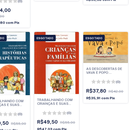
(0)
4,00
,00
,80
com
Pix
ADO
ESGOTADO
ESGOTADO
AS DESCOBERTAS DE
VAVA E POPO:
CONTRIBUICOES DA
PSICOLOGIA PARA
(0)
CRIANCAS DE 4 A 97
ANOS
R$37,80
R$42,00
R$35,91
com
Pix
TRABALHANDO COM
LHANDO COM
CRIANÇAS E SUAS
ÇAS E SUAS
FAMILIAS: CASOS
AS: HISTORIAS
CLINICOS ILUSTRADOS
EUTICAS (ARTE
(0)
(0)
(ARTE EM LIVROS)
ROS)
R$49,50
9,50
R$55,00
R$55,00
R$47,03
com
Pix