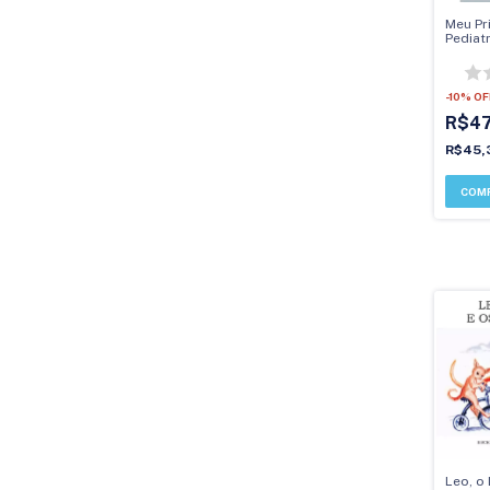
Meu Pr
Pediat
-
10
%
OF
R$4
R$45,
Leo, o