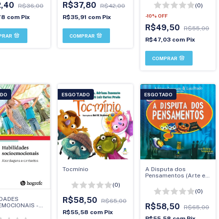
2,40
R$37,80
(0)
R$36,00
R$42,00
-
10
%
OFF
78
com
Pix
R$35,91
com
Pix
R$49,50
R$55,00
R$47,03
com
Pix
ADO
ESGOTADO
ESGOTADO
Tocmínio
A Disputa dos
Pensamentos (Arte em
Livros)
(0)
(0)
IDADES
R$58,50
R$65,00
EMOCIONAIS -
R$58,50
R$65,00
agens e
R$55,58
com
Pix
tos
R$55,58
com
Pix