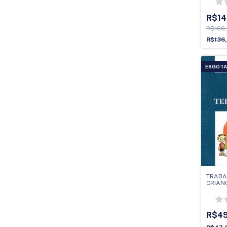
R$14
R$160
R$136
ESGOT
TRABA
CRIAN
FAMILI
TERAP
EM LIV
R$4