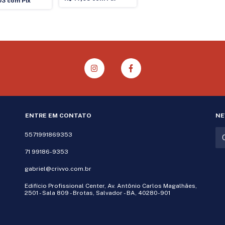
03
com
Pix
ENTRE EM CONTATO
NE
5571991869353
71 99186-9353
gabriel@crivvo.com.br
Edifício Profissional Center, Av. Antônio Carlos Magalhães,
2501 - Sala 809 - Brotas, Salvador - BA, 40280-901