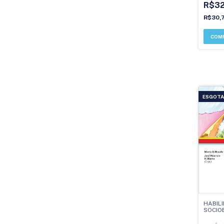
R$3
R$30,
ESGOT
HABIL
SOCIO
Abord
contex