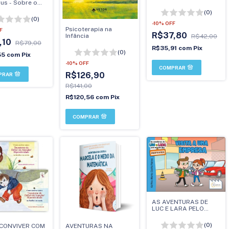
us - Sobre o
mo
(0)
(0)
-
10
%
OFF
Psicoterapia na
F
R$37,80
Infância
R$42,00
,10
R$79,00
R$35,91
com
Pix
(0)
55
com
Pix
-
10
%
OFF
R$126,90
R$141,00
R$120,56
com
Pix
AS AVENTURAS DE
LUC E LARA PELO
MUNDO DAS
PROFISSÕES: VISITA A
(0)
CONVIVER COM
AVENTURAS NA
UMA EMPRESA