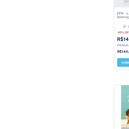
EFA - L
Instru
-
10
%
OF
R$14
R$164
R$140