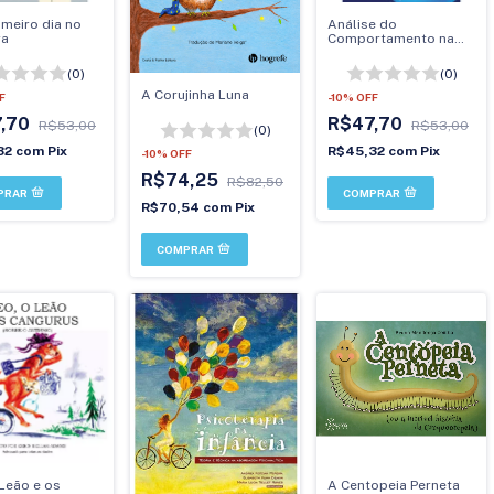
imeiro dia no
Análise do
ra
Comportamento na
Criança Birreca
(0)
(0)
A Corujinha Luna
F
-
10
%
OFF
7,70
R$47,70
R$53,00
R$53,00
(0)
32
com
Pix
R$45,32
com
Pix
-
10
%
OFF
R$74,25
R$82,50
R$70,54
com
Pix
 Leão e os
A Centopeia Perneta