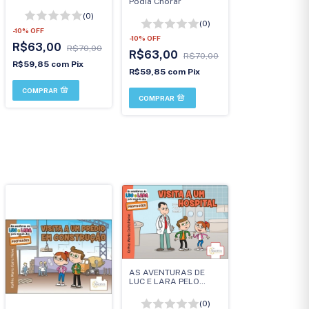
Podia Chorar
(0)
(0)
-
10
%
OFF
-
10
%
OFF
R$63,00
R$70,00
R$63,00
R$70,00
R$59,85
com
Pix
R$59,85
com
Pix
AS AVENTURAS DE
LUC E LARA PELO
MUNDO DAS
PROFISSÕES: VISITA A
(0)
UM HOSPITAL