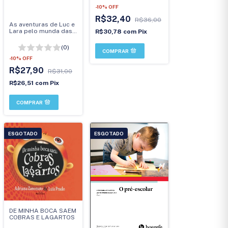
-
10
%
OFF
R$32,40
R$36,00
As aventuras de Luc e
Lara pelo munda das
R$30,78
com
Pix
profissões: Visita a
um prédio em
(0)
construção
-
10
%
OFF
R$27,90
R$31,00
R$26,51
com
Pix
ESGOTADO
ESGOTADO
DE MINHA BOCA SAEM
COBRAS E LAGARTOS