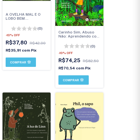
A OVELHA MAL E O
LOBO BEM:
ENTENDENDO A
DEPRESSAO INFANTIL
(0)
Carinho Sim, Abuso
-
10
%
OFF
Não: Aprendendo com
Ivete
R$37,80
R$42,00
(0)
R$35,91
com
Pix
-
10
%
OFF
R$74,25
R$82,50
R$70,54
com
Pix