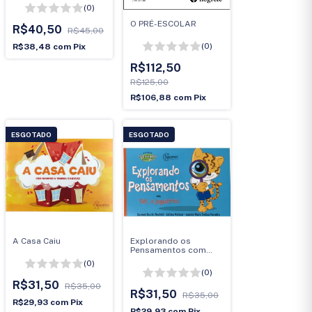
(0)
O PRÉ-ESCOLAR
R$40,50
R$45,00
(0)
R$38,48
com
Pix
R$112,50
R$125,00
R$106,88
com
Pix
ESGOTADO
ESGOTADO
A Casa Caiu
Explorando os
Pensamentos com
Tati, a jaguatirica
(0)
(0)
R$31,50
R$35,00
R$31,50
R$35,00
R$29,93
com
Pix
R$29,93
com
Pix