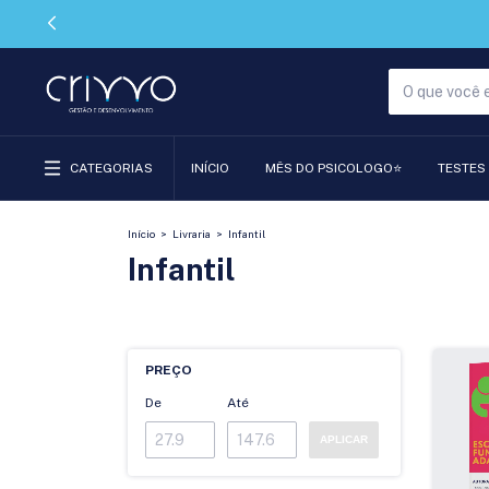
CATEGORIAS
INÍCIO
MÊS DO PSICOLOGO⭐
TESTES
Início
>
Livraria
>
Infantil
Infantil
PREÇO
De
Até
APLICAR