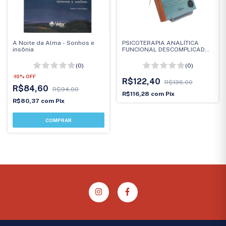
A Noite da Alma - Sonhos e
PSICOTERAPIA ANALÍTICA
insônia
FUNCIONAL DESCOMPLICADA:
GUIA PRÁTICO PARA
RELAÇÕES TERAPÊUTICAS
(0)
(0)
-
10
%
OFF
R$122,40
R$136,00
R$84,60
R$94,00
R$116,28
com
Pix
R$80,37
com
Pix