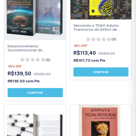
Vencendo o TDAH Adulto:
Transtorno de Déficit de
Atenção/Hiperatividade
(0)
-
10
%
OFF
Desenvolvimento
Socioemocional de
R$113,40
R$126,00
Superdotados
(0)
R$107,73
com
Pix
-
10
%
OFF
R$139,50
R$155,00
R$132,53
com
Pix