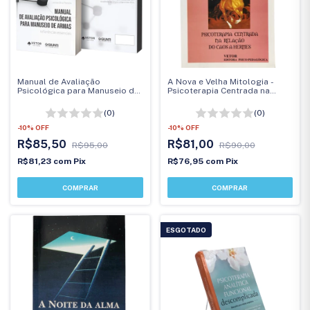
Manual de Avaliação
A Nova e Velha Mitologia -
Psicológica para Manuseio de
Psicoterapia Centrada na
Armas
Relação do Caos a Hermes
(0)
(0)
-
10
%
OFF
-
10
%
OFF
R$85,50
R$81,00
R$95,00
R$90,00
R$81,23
com
Pix
R$76,95
com
Pix
ESGOTADO