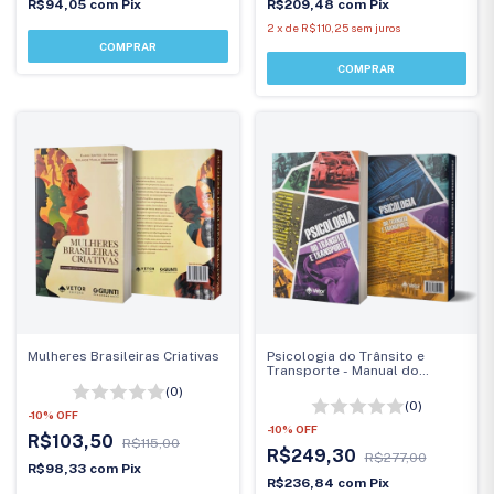
R$94,05
com
Pix
R$209,48
com
Pix
2
x
de
R$110,25
sem juros
Mulheres Brasileiras Criativas
Psicologia do Trânsito e
Transporte - Manual do
Especialista
(0)
(0)
-
10
%
OFF
-
10
%
OFF
R$103,50
R$115,00
R$249,30
R$277,00
R$98,33
com
Pix
R$236,84
com
Pix