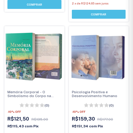
2
x
de
R$124,65
sem juros
Memória Corporal - O
Psicologia Positiva e
Simbolismo do Corpo na
Desenvolvimento Humano
Trajetória da Vida Memória
Corporal
(0)
(0)
-
10
%
OFF
-
10
%
OFF
R$121,50
R$159,30
R$135,00
R$177,00
R$115,43
com
Pix
R$151,34
com
Pix