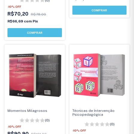
(0)
-
10
%
OFF
R$70,20
R$78,00
R$66,69
com
Pix
Momentos Milagrosos
Técnicas de Intervenção
Psicopedagógica
(0)
(0)
-
10
%
OFF
-
10
%
OFF
R$90,90