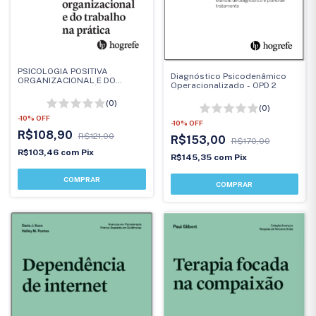
PSICOLOGIA POSITIVA
Diagnóstico Psicodenâmico
ORGANIZACIONAL E DO
Operacionalizado - OPD 2
TRABALHO NA PRÁTICA
(0)
(0)
-
10
%
OFF
-
10
%
OFF
R$108,90
R$121,00
R$153,00
R$170,00
R$103,46
com
Pix
R$145,35
com
Pix