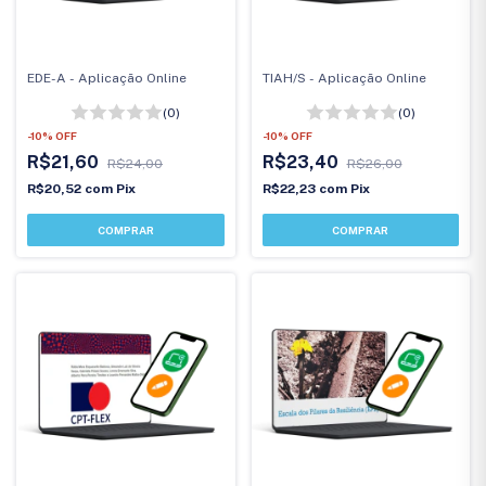
EDE-A - Aplicação Online
TIAH/S - Aplicação Online
(0)
(0)
-
10
%
OFF
-
10
%
OFF
R$21,60
R$23,40
R$24,00
R$26,00
R$20,52
com
Pix
R$22,23
com
Pix