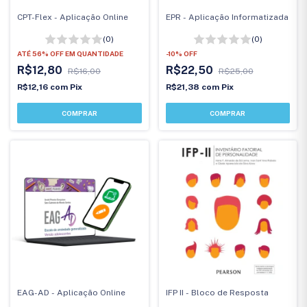
CPT-Flex - Aplicação Online
EPR - Aplicação Informatizada
(0)
(0)
ATÉ 56% OFF
EM QUANTIDADE
-
10
%
OFF
R$12,80
R$22,50
R$16,00
R$25,00
R$12,16
com
Pix
R$21,38
com
Pix
EAG-AD - Aplicação Online
IFP II - Bloco de Resposta