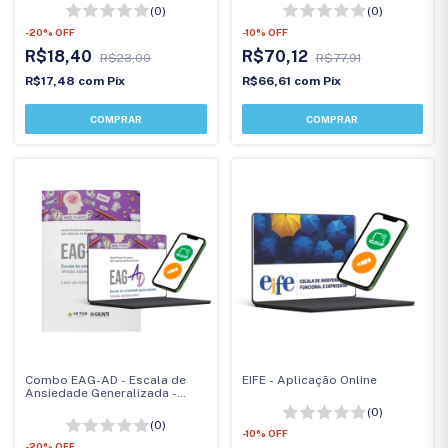
(0)
(0)
-
20
%
OFF
-
10
%
OFF
R$18,40
R$70,12
R$23,00
R$77,91
R$17,48
com
Pix
R$66,61
com
Pix
Combo EAG-AD - Escala de
EIFE - Aplicação Online
Ansiedade Generalizada -
Versão Adolescentes
(0)
(0)
-
10
%
OFF
-
20
%
OFF