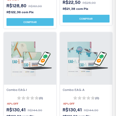
R$22,50
R$25,00
R$128,80
R$161,00
R$21,38
com
Pix
R$122,36
com
Pix
Combo EAG-I
Combo EAG-A
(0)
(0)
-
10
%
OFF
-
10
%
OFF
R$130,41
R$130,41
R$144,90
R$144,90