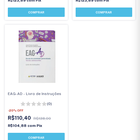
R$123,89
com
Pix
R$123,89
com
Pix
EAG-AD - Livro de Instruções
(0)
-
20
%
OFF
R$110,40
R$138,00
R$104,88
com
Pix