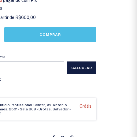
o
pagando com Pix
es
partir de
R$600,00
CEP:
ALTERAR CEP
vio
CALCULAR
P
Edifício Profissional Center, Av. Antônio
Grátis
es, 2501 - Sala 809 - Brotas, Salvador -
1