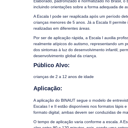
Elaborado, padronizado e normatizado no Brasil, o
incluindo orientações sobre a forma adequada de av
A Escala I pode ser reaplicada após um período det
crianças menores de 5 anos. Já a Escala II permite 
realizadas em diferentes áreas.
Por ser de aplicação rápida, a Escala I auxilia prof
realmente atípicos do autismo, representando um pri
dos sintomas à luz do desenvolvimento infantil, per
desenvolvimento global da criança.
Público Alvo:
crianças de 2 a 12 anos de idade
Aplicação:
A aplicação do BINAUT segue o modelo de entrevista
Escalas I e II estão disponíveis nos formatos lápis
formato digital, ambas devem ser conduzidas de man
O tempo de aplicação varia conforme a escala. A Es
algo entre 90 e 120 minutos, pois, sendo uma entrev