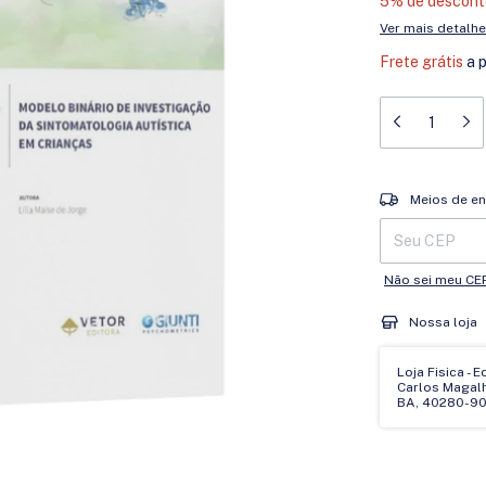
5% de descont
Ver mais detalh
Frete grátis
a 
Entregas para o 
Meios de en
Não sei meu CE
Nossa loja
Loja Fisica - 
Carlos Magalhã
BA, 40280-90