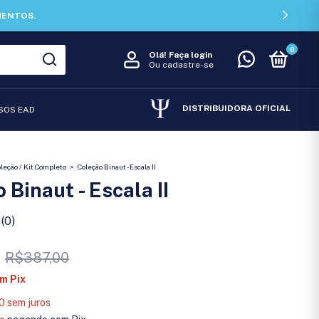
MENTOS.
0
Olá!
Faça login
Ou cadastre-se
DISTRIBUIDORA OFICIAL
SOS EAD
leção / Kit Completo
>
Coleção Binaut - Escala II
 Binaut - Escala II
(0)
R$387,00
om
Pix
0
sem juros