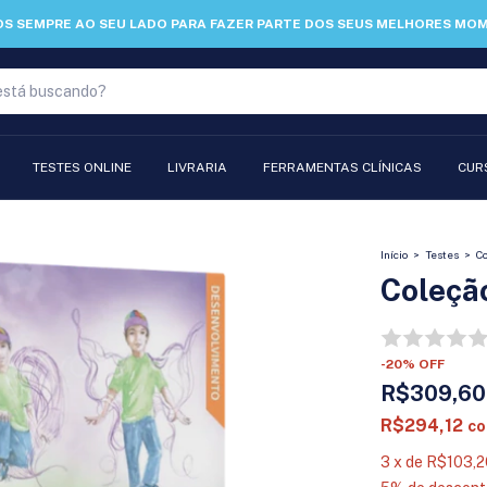
S SEMPRE AO SEU LADO PARA FAZER PARTE DOS SEUS MELHORES MO
TESTES ONLINE
LIVRARIA
FERRAMENTAS CLÍNICAS
CUR
Início
>
Testes
>
Co
Coleção
-
20
%
OFF
R$309,60
R$294,12
c
3
x
de
R$103,2