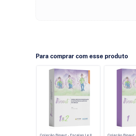
Para comprar com esse produto
Coleção Binaut - Escalas I e II
Coleção Binaut -