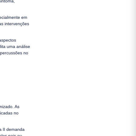
sintoma,
pecialmente em
das intervenções
 aspectos
lita uma análise
repercussões no
nizado. As
licadas no
la II demanda
elos pais ou