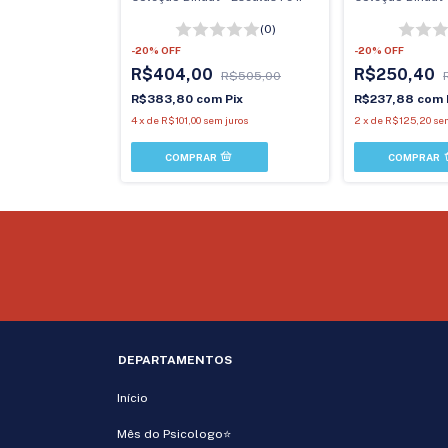
(0)
-
20
%
OFF
-
20
%
OFF
R$404,00
R$250,40
R$505,00
R$383,80
com
Pix
R$237,88
com
4
x
de
R$101,00
sem juros
2
x
de
R$125,20
se
DEPARTAMENTOS
Início
Mês do Psicologo⭐