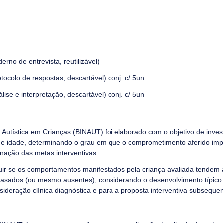
derno de entrevista, reutilizável)
rotocolo de respostas, descartável) conj. c/ 5un
álise e interpretação, descartável) conj. c/ 5un
 Autística em Crianças (BINAUT) foi elaborado com o objetivo de inves
 de idade, determinando o grau em que o comprometimento aferido imp
minação das metas interventivas.
ir se os comportamentos manifestados pela criança avaliada tendem a
asados (ou mesmo ausentes), considerando o desenvolvimento típico 
sideração clínica diagnóstica e para a proposta interventiva subsequen