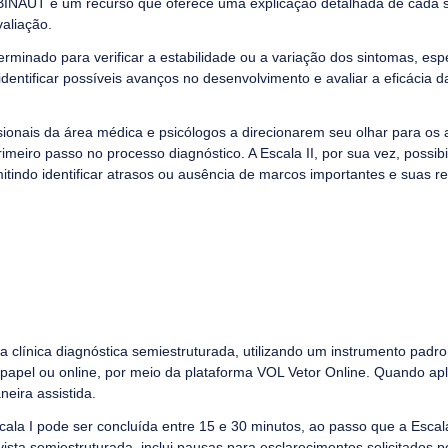
 BINAUT é um recurso que oferece uma explicação detalhada de cada 
aliação.
erminado para verificar a estabilidade ou a variação dos sintomas, es
identificar possíveis avanços no desenvolvimento e avaliar a eficácia 
issionais da área médica e psicólogos a direcionarem seu olhar para os
meiro passo no processo diagnóstico. A Escala II, por sua vez, possibi
mitindo identificar atrasos ou ausência de marcos importantes e suas 
 clínica diagnóstica semiestruturada, utilizando um instrumento padro
 e papel ou online, por meio da plataforma VOL Vetor Online. Quando ap
eira assistida.
cala I pode ser concluída entre 15 e 30 minutos, ao passo que a Esca
ista semiestruturada, inclui pausas para esclarecimentos solicitados p