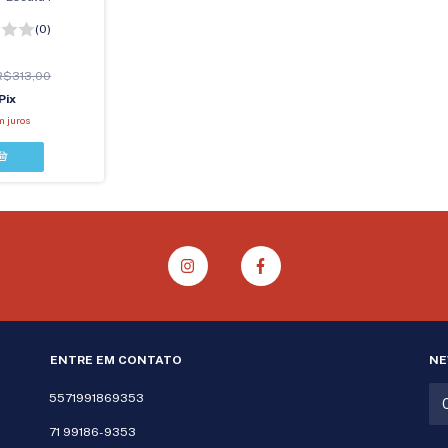
(0)
R$313,00
Pix
m juros
ENTRE EM CONTATO
NE
5571991869353
71 99186-9353