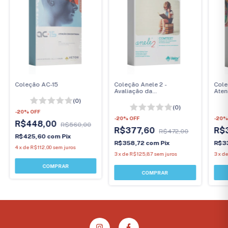
Coleção AC-15
Coleção Anele 2 -
Cole
Avaliação da
Ate
Compreensão de Leitura
(0)
Textual - COMTEXT
(0)
-
20
%
OFF
-
20
%
OFF
-
20
R$448,00
R$560,00
R$377,60
R$
R$472,00
R$425,60
com
Pix
R$358,72
com
Pix
R$3
4
x
de
R$112,00
sem juros
3
x
de
R$125,87
sem juros
3
x
d