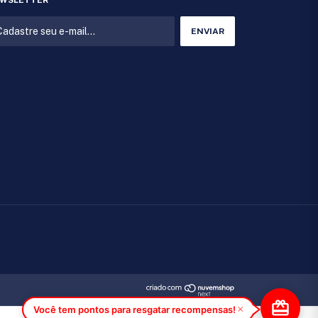
WSLETTER
×
Você tem pontos para resgatar recompensas!