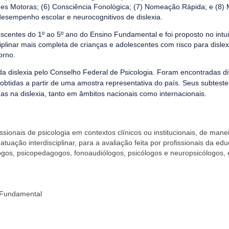
idades Motoras; (6) Consciência Fonológica; (7) Nomeação Rápida; e (8
 desempenho escolar e neurocognitivos de dislexia.
centes do 1º ao 5º ano do Ensino Fundamental e foi proposto no intui
plinar mais completa de crianças e adolescentes com risco para dislex
orno.
da dislexia pelo Conselho Federal de Psicologia. Foram encontradas d
obtidas a partir de uma amostra representativa do país. Seus subtest
as na dislexia, tanto em âmbitos nacionais como internacionais.
ionais de psicologia em contextos clínicos ou institucionais, de maneir
ação interdisciplinar, para a avaliação feita por profissionais da ed
ogos, psicopedagogos, fonoaudiólogos, psicólogos e neuropsicólogos, e
o Fundamental