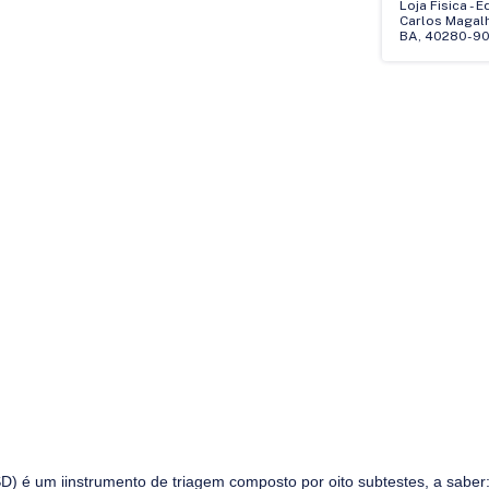
Loja Fisica - 
Carlos Magalhã
BA, 40280-90
SD) é um iinstrumento de triagem composto por oito subtestes, a saber: 