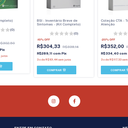
Completo)
BSI - Inventário Breve de
Coleção CTA - T
Sintomas - (Kit Completo)
Atenção
(0)
(0)
-
10
%
OFF
-
20
%
OFF
R$302,50
R$304,33
R$352,00
R$338,14
Pix
R$289,11
com
Pix
R$334,40
com
 juros
3
x
de
R$101,44
sem juros
3
x
de
R$117,33
sem 