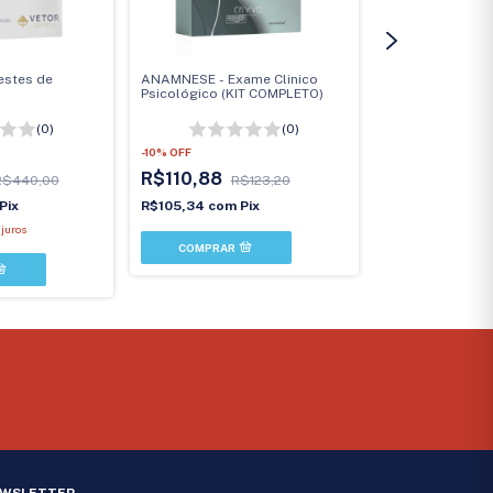
estes de
ANAMNESE - Exame Clinico
APM - Matrizes 
Psicológico (KIT COMPLETO)
avançadas de Rav
Completo)
(0)
(0)
-
10
%
OFF
-
10
%
OFF
R$110,88
R$440,00
R$123,20
R$519,73
R
Pix
R$105,34
com
Pix
R$493,74
com
juros
5
x
de
R$103,95
sem 