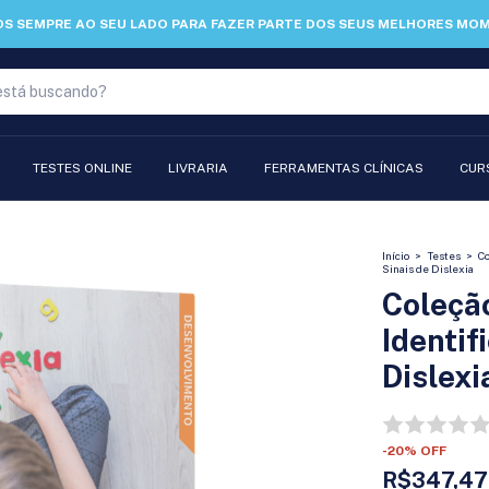
TESTES ONLINE
LIVRARIA
FERRAMENTAS CLÍNICAS
CUR
Início
>
Testes
>
Co
Sinais de Dislexia
Coleção
Identif
Dislexi
-
20
%
OFF
R$347,47