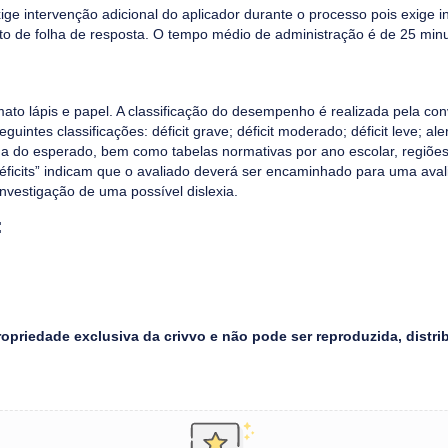
xige intervenção adicional do aplicador durante o processo pois exige in
o de folha de resposta. O tempo médio de administração é de 25 minu
ato lápis e papel. A classificação do desempenho é realizada pela co
uintes classificações: déficit grave; déficit moderado; déficit leve; aler
a do esperado, bem como tabelas normativas por ano escolar, regiões 
éficits” indicam que o avaliado deverá ser encaminhado para uma ava
 investigação de uma possível dislexia.
:
opriedade exclusiva da crivvo e não pode ser reproduzida, distri