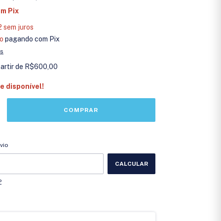
om
Pix
2
sem juros
o
pagando com Pix
es
partir de
R$600,00
e disponível!
CEP:
ALTERAR CEP
vio
CALCULAR
P