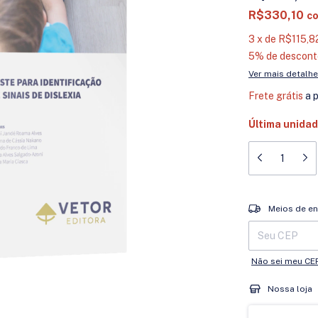
R$330,10
c
3
x
de
R$115,8
5% de descont
Ver mais detalh
Frete grátis
a 
Última unidad
Entregas para o 
Meios de en
Não sei meu CE
Nossa loja