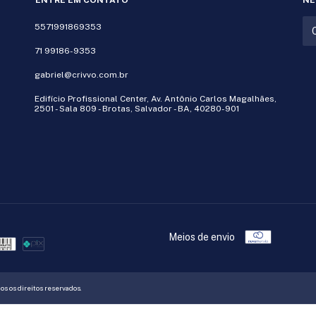
ENTRE EM CONTATO
NE
5571991869353
71 99186-9353
gabriel@crivvo.com.br
Edifício Profissional Center, Av. Antônio Carlos Magalhães,
2501 - Sala 809 - Brotas, Salvador - BA, 40280-901
Meios de envio
s os direitos reservados.