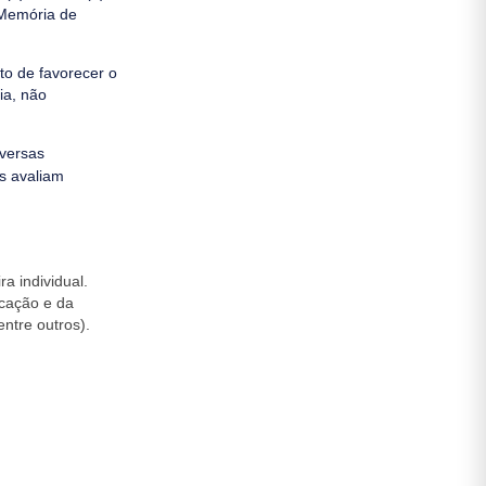
) Memória de
to de favorecer o
ia, não
iversas
es avaliam
a individual.
ucação e da
ntre outros).