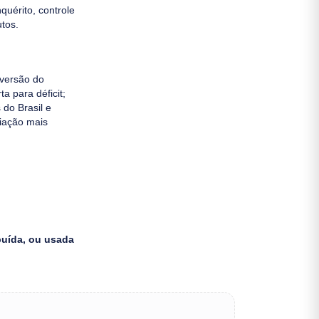
quérito, controle
tos.
nversão do
ta para déficit;
do Brasil e
liação mais
buída, ou usada