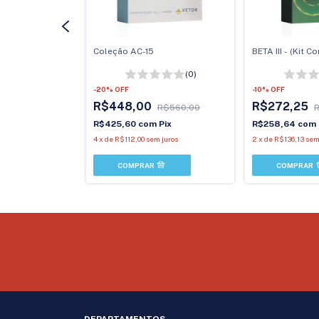
valiação dos
Coleção AC-15
BETA III - (Kit 
issionais
(0)
(0)
-
20
%
OFF
-
10
%
OFF
R$448,00
R$272,25
R$560,00
R$485,99
R$425,60
com
Pix
R$258,64
com
Pix
4
x
de
R$112,00
sem juros
2
x
de
R$136,13
sem
 juros