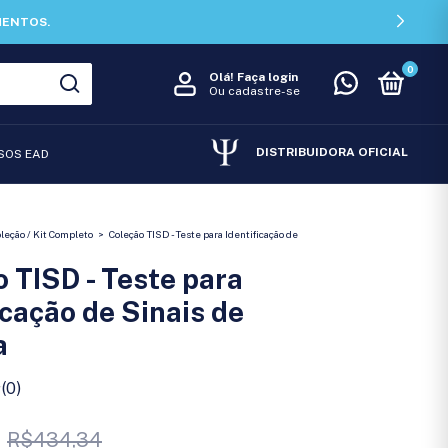
CHEGOU 12X SEM JUROS PARA VOCÊ NÃO DEIXAR DE
0
Olá!
Faça login
Ou cadastre-se
DISTRIBUIDORA OFICIAL
SOS EAD
leção / Kit Completo
>
Coleção TISD - Teste para Identificação de
 TISD - Teste para
icação de Sinais de
a
(0)
R$434,34