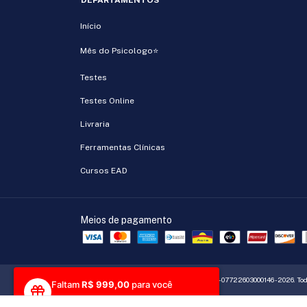
DEPARTAMENTOS
Início
Mês do Psicologo⭐
Testes
Testes Online
Livraria
Ferramentas Clínicas
Cursos EAD
Meios de pagamento
Copyright Crivvo Gestão e Desenvolvimento - 07722603000146 - 2026. Todo
Faltam
R$ 999,00
para você
desbloquear seu 1º brinde!