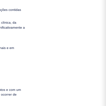
uções contidas
clínica, da
nificativamente a
onais e em
nutos e com um
 ocorrer de