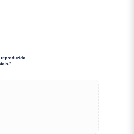
 reproduzida,
iais."