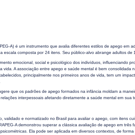
PEG-A) é um instrumento que avalia diferentes estilos de apego em ad
a escala composta por 24 itens. Seu público-alvo abrange adultos de 
imento emocional, social e psicológico dos indivíduos, influenciando p
 vida. A associação entre apego e saúde mental é bem consolidada na 
tabelecidos, principalmente nos primeiros anos de vida, tem um impac
.
 sugere que os padrões de apego formados na infância moldam a mane
relações interpessoais afetando diretamente a saúde mental em sua to
, validado e normatizado no Brasil para avaliar o apego, com itens c
EBRAPEG-A demonstrou superar a clássica avaliação de apego em três f
psicométricas. Ela pode ser aplicada em diversos contextos, de forma 