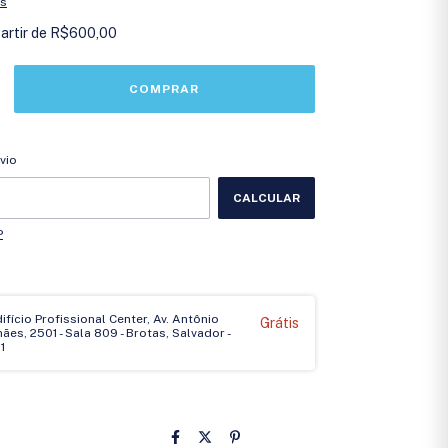
es
partir de
R$600,00
CEP:
ALTERAR CEP
vio
CALCULAR
P
Edifício Profissional Center, Av. Antônio
Grátis
es, 2501 - Sala 809 - Brotas, Salvador -
1