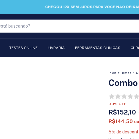
CHEGOU 12X SEM JUROS PARA VOCÊ NÃO DEIXAR DE LEVAR PARA CASA.
TESTES ONLINE
LIVRARIA
FERRAMENTAS CLÍNICAS
CUR
Início
>
Testes
>
D
Combo
-
10
%
OFF
R$152,10
R$144,50
c
5% de descont