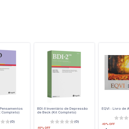
e Pensamentos
BDI-II Inventário de Depressão
EQVI - Livro de 
t Completo)
de Beck (Kit Completo)
(0)
(0)
-
10
%
OFF
-
10
%
OFF