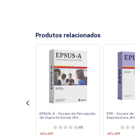
Produtos relacionados
P-A Escala
EPSUS-A - Escala de Percepção
EPD - Escala d
pressão Versão
de Suporte Social (Kit
Depressivos (Ki
Completo)
(0)
(0)
-
10
%
OFF
-
10
%
OFF