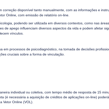
om correção disponível tanto manualmente, com as informações e instr
or Online, com emissão de relatório on-line.
icologia, podendo ser utilizada em diversos contextos, como nas áreas 
ões de apego influenciam diversos aspectos da vida e podem afetar sig
lecem vínculos.
sa em processos de psicodiagnóstico, na tomada de decisões profissi
ções cruciais sobre a forma de vinculação.
neira individual ou coletiva, com tempo médio de resposta de 15 mi
ota (é necessária a aquisição de créditos de aplicações on-line) poderá
a Vetor Online (VOL).