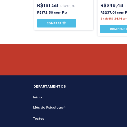
R$181,58
R$249,48
R$262,00
R$201,76
ix
R$172,50
com
Pix
R$237,01
com
P
 juros
2
x
de
R$124,74
sem
DEPARTAMENTOS
Início
Mês do Psicologo⭐
Testes