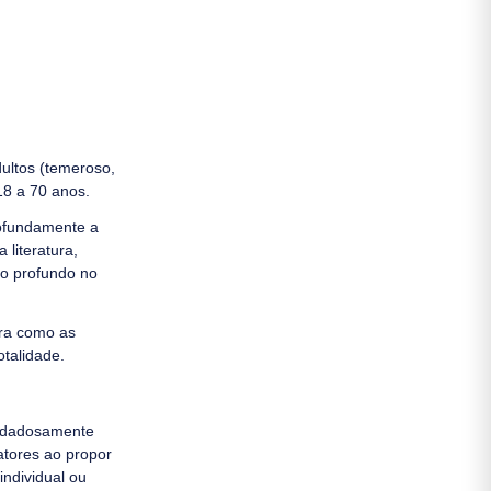
ultos (temeroso,
18 a 70 anos.
rofundamente a
literatura,
to profundo no
ira como as
talidade.
uidadosamente
atores ao propor
individual ou