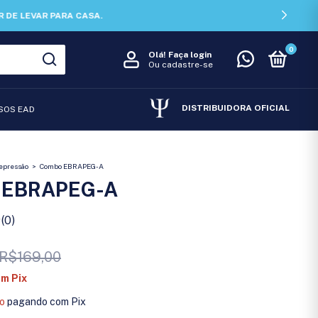
0
Olá!
Faça login
Ou cadastre-se
DISTRIBUIDORA OFICIAL
SOS EAD
epressão
>
Combo EBRAPEG-A
 EBRAPEG-A
(0)
R$169,00
om
Pix
o
pagando com Pix