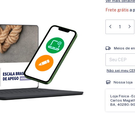
Ver mais detalh
Frete grátis
a 
Entregas para o 
Meios de en
Não sei meu CE
Nossa loja
Loja Fisica - 
Carlos Magalhã
BA, 40280-90