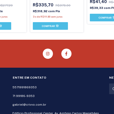
R$41,40
R$
R$335,70
R$277,20
R$373,00
R$39,33
com
P
ix
R$318,92
com
Pix
 juros
3
x
de
R$111,90
sem juros
ENTRE EM CONTATO
NE
5571991869353
71 99186-9353
gabriel@crivvo.com.br
Edifício Profissional Center, Av. Antônio Carlos Magalhães,