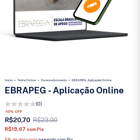
Início
>
Teste Online
>
Desenvolvimento
>
EBRAPEG - Aplicação Online
EBRAPEG - Aplicação Online
(0)
-
10
%
OFF
R$20,70
R$23,00
R$19,67
com
Pix
5% de desconto
pagando com Pix