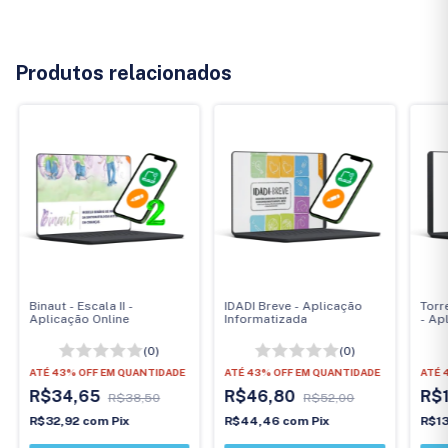
Produtos relacionados
Binaut - Escala II -
IDADI Breve - Aplicação
Torr
Aplicação Online
Informatizada
- Ap
(0)
(0)
ATÉ 43% OFF
EM QUANTIDADE
ATÉ 43% OFF
EM QUANTIDADE
ATÉ 
R$34,65
R$46,80
R$
R$38,50
R$52,00
R$32,92
com
Pix
R$44,46
com
Pix
R$1