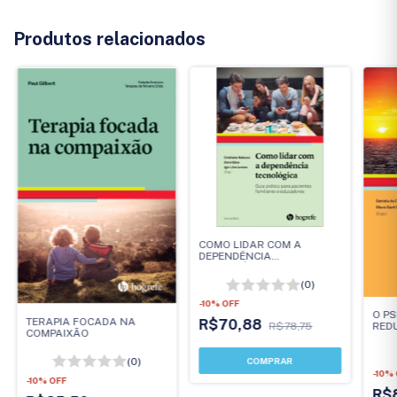
Produtos relacionados
COMO LIDAR COM A
DEPENDÊNCIA
TECNOLÓGICA
(0)
-
10
%
OFF
O P
TERAPIA FOCADA NA
R$70,88
R$78,75
RED
COMPAIXÃO
DESA
prát
(0)
-
10
%
-
10
%
OFF
R$