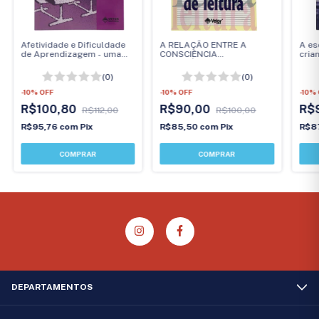
Afetividade e Dificuldade
A RELAÇÃO ENTRE A
A es
de Aprendizagem - uma
CONSCIÊNCIA
crian
abordagem
FONOLÓGICA E AS
poss
psicopedagógica
DIFICULDADES DE LEITURA
impl
(0)
(0)
-
10
%
OFF
-
10
%
OFF
-
10
%
R$100,80
R$90,00
R$
R$112,00
R$100,00
R$95,76
com
Pix
R$85,50
com
Pix
R$8
DEPARTAMENTOS