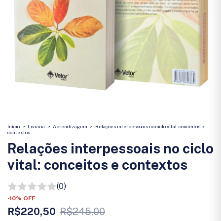
Início
>
Livraria
>
Aprendizagem
>
Relações interpessoais no ciclo vital: conceitos e
contextos
Relações interpessoais no ciclo
vital: conceitos e contextos
(0)
-
10
%
OFF
R$220,50
R$245,00