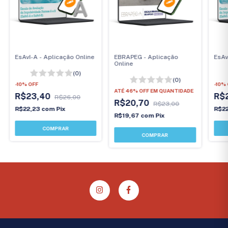
EsAvI-A - Aplicação Online
EBRAPEG - Aplicação
EsAv
Online
(0)
(0)
-
10
%
OFF
-
10
%
ATÉ 46% OFF
EM QUANTIDADE
R$23,40
R$
R$26,00
R$20,70
R$23,00
R$22,23
com
Pix
R$2
R$19,67
com
Pix